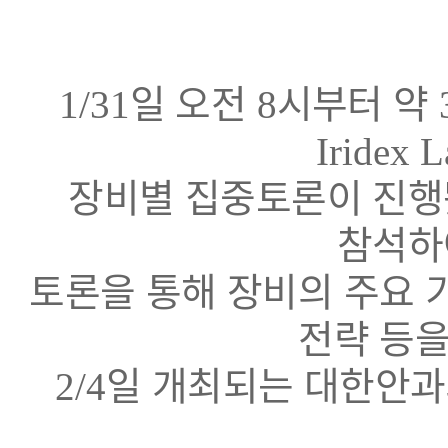
일 오전
시부터 약
1/31
8
Iridex 
장비별 집중토론이 진
참석하
토론을 통해 장비의 주요 
전략 등을
일 개최되는 대한안과
2/4