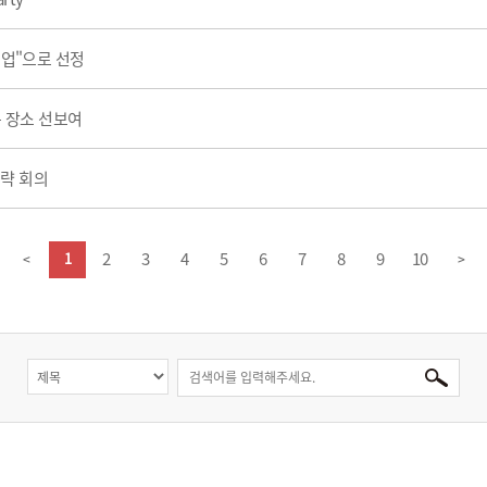
기업"으로 선정
운 장소 선보여
전략 회의
2
3
4
5
6
7
8
9
10
1
<
>