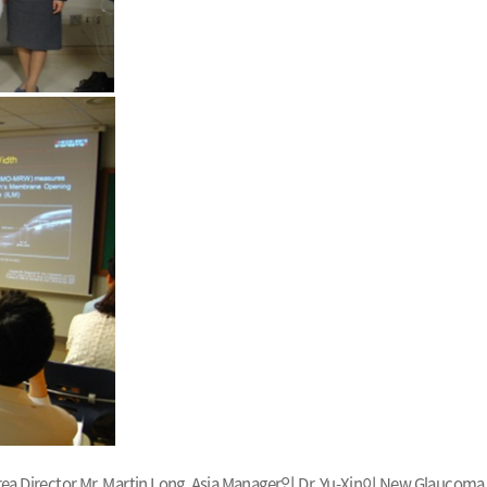
ea Director Mr. Martin Long, Asia Manager
인
Dr. Yu-Xin
이
New Glaucoma 