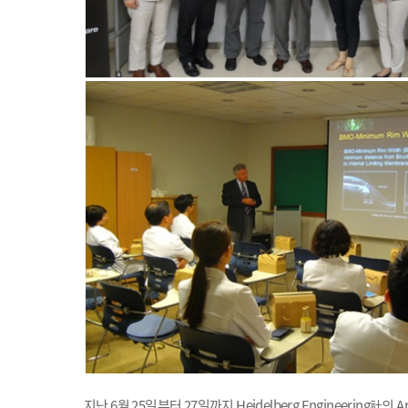
지난
6
월
25
일부터
27
일까지
Heidelberg Engineering
社
의
Ar