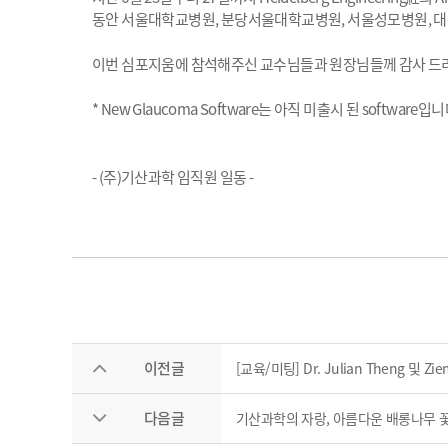
동안 서울대학교병원
,
분당서울대학교병원
,
서울성모병원
,
대
이번 심포지움에 참석해주신 교수님들과 원장님들께 감사 드
*
New Glaucoma Software
는 아직 미출시 된
software
입니
- (
주
)
기산과학 임직원 일동 -
이전글
[교육/미팅] Dr. Julian Theng 및 Ziem
다음글
기산과학의 자랑, 아름다운 배롱나무 