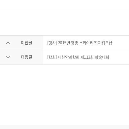
이전글
[행사] 2015년 영종 스카이리조트 워크샵
다음글
[학회] 대한안과학회 제113회 학술대회